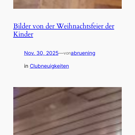
Bilder von der Weihnachtsfeier der
Kinder
Nov. 30, 2025
—
abruening
von
in
Clubneuigkeiten