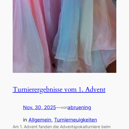
Turnierergebnisse vom 1. Advent
Nov. 30, 2025
—
abruening
von
in
Allgemein
, 
Turnierneuigkeiten
Am 1. Advent fanden die Adventspokalturniere beim