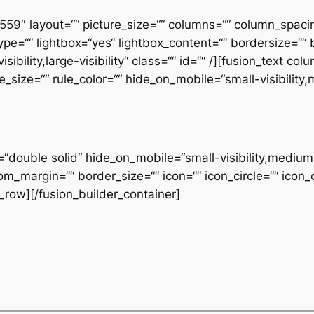
2559″ layout=““ picture_size=““ columns=““ column_spaci
pe=““ lightbox=“yes“ lightbox_content=““ bordersize=““ 
sibility,large-visibility“ class=““ id=““ /][fusion_text c
_size=““ rule_color=““ hide_on_mobile=“small-visibility,me
“double solid“ hide_on_mobile=“small-visibility,medium-vis
margin=““ border_size=““ icon=““ icon_circle=““ icon_c
r_row][/fusion_builder_container]