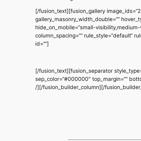
[/fusion_text][fusion_gallery image_ids=“
gallery_masonry_width_double=““ hover_ty
hide_on_mobile=“small-visibility,medium-vi
column_spacing=““ rule_style=“default“ rule
id=““]
[/fusion_text][fusion_separator style_type=
sep_color=“#000000″ top_margin=““ bottom_
/][/fusion_builder_column][/fusion_builde