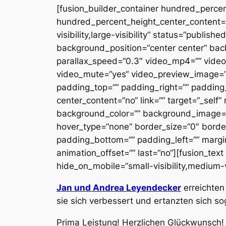
[fusion_builder_container hundred_perce
hundred_percent_height_center_content=“
visibility,large-visibility“ status=“publi
background_position=“center center“ ba
parallax_speed=“0.3″ video_mp4=““ video
video_mute=“yes“ video_preview_image=““ 
padding_top=““ padding_right=““ padding_
center_content=“no“ link=““ target=“_self“ 
background_color=““ background_image=“
hover_type=“none“ border_size=“0″ border_
padding_bottom=““ padding_left=““ margin
animation_offset=““ last=“no“][fusion_tex
hide_on_mobile=“small-visibility,medium-visi
Jan und Andrea Leyendecker
erreichten
sie sich verbessert und ertanzten sich s
Prima Leistung! Herzlichen Glückwunsch!