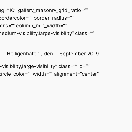
ng=“10″ gallery_masonry_grid_ratio=““
bordercolor=““ border_radius=““
olumns=““ column_min_width=““
dium-visibility,large-visibility“ class=““
Heiligenhafen , den 1. September 2019
ibility,large-visibility“ class=““ id=““
ircle_color=““ width=““ alignment=“center“