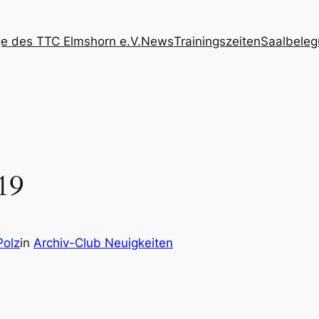
 des TTC Elmshorn e.V.
News
Trainingszeiten
Saalbele
19
Polz
in
Archiv-Club Neuigkeiten