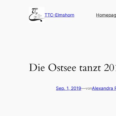
Zum
Inhalt
TTC-Elmshorn
Homepage
springen
Die Ostsee tanzt 20
Sep. 1, 2019
—
Alexandra 
von