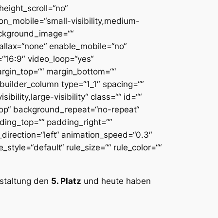
eight_scroll=“no“
n_mobile=“small-visibility,medium-
 background_image=““
allax=“none“ enable_mobile=“no“
“16:9″ video_loop=“yes“
argin_top=““ margin_bottom=““
builder_column type=“1_1″ spacing=““
ility,large-visibility“ class=““ id=““
op“ background_repeat=“no-repeat“
dding_top=““ padding_right=““
direction=“left“ animation_speed=“0.3″
style=“default“ rule_size=““ rule_color=““
staltung den
5. Platz
und heute haben