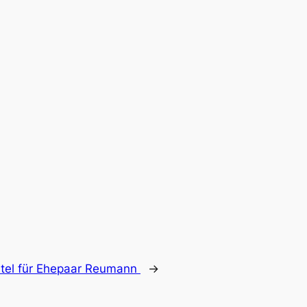
itel für Ehepaar Reumann
→