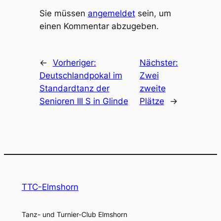
Sie müssen
angemeldet
sein, um
einen Kommentar abzugeben.
←
Vorheriger:
Nächster:
Deutschlandpokal im
Zwei
Standardtanz der
zweite
Senioren III S in Glinde
Plätze
→
TTC-Elmshorn
Tanz- und Turnier-Club Elmshorn