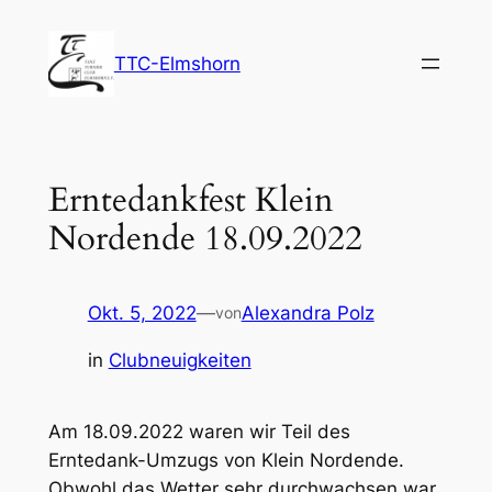
Zum
Inhalt
TTC-Elmshorn
springen
Erntedankfest Klein
Nordende 18.09.2022
Okt. 5, 2022
—
Alexandra Polz
von
in
Clubneuigkeiten
Am 18.09.2022 waren wir Teil des
Erntedank-Umzugs von Klein Nordende.
Obwohl das Wetter sehr durchwachsen war,