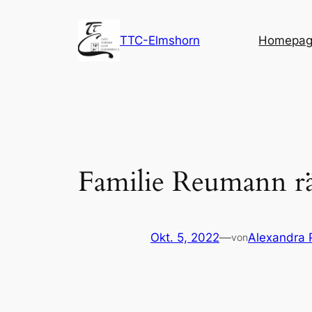
Zum
Inhalt
TTC-Elmshorn
Homepage
springen
Familie Reumann r
Okt. 5, 2022
—
Alexandra 
von