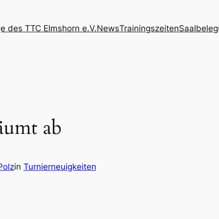
 des TTC Elmshorn e.V.
News
Trainingszeiten
Saalbele
äumt ab
Polz
in
Turnierneuigkeiten