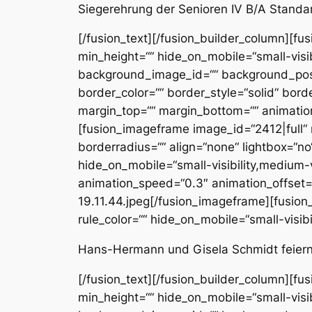
Siegerehrung der Senioren IV B/A Standa
[/fusion_text][/fusion_builder_column][fus
min_height=““ hide_on_mobile=“small-visibi
background_image_id=““ background_posit
border_color=““ border_style=“solid“ bord
margin_top=““ margin_bottom=““ animation
[fusion_imageframe image_id=“2412|full“ m
borderradius=““ align=“none“ lightbox=“no“ 
hide_on_mobile=“small-visibility,medium-vis
animation_speed=“0.3″ animation_offset
19.11.44.jpeg[/fusion_imageframe][fusion
rule_color=““ hide_on_mobile=“small-visibili
Hans-Hermann und Gisela Schmidt feiern 
[/fusion_text][/fusion_builder_column][fus
min_height=““ hide_on_mobile=“small-visibi