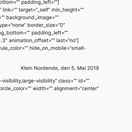
ottom=““ padding_left=““]
link=““ target=“_self“ min_height=““
or=““ background_image=““
ype=“none“ border_size=“0″
ing_bottom=““ padding_left=““
3″ animation_offset=““ last=“no“]
rule_color=““ hide_on_mobile=“small-
Klein Nordende, den 5. Mai 2019
ibility,large-visibility“ class=““ id=““
ircle_color=““ width=““ alignment=“center“