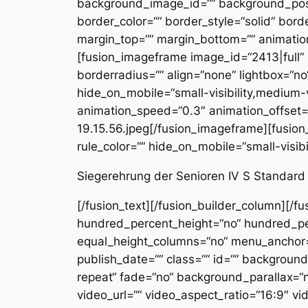
background_image_id=““ background_posit
border_color=““ border_style=“solid“ bord
margin_top=““ margin_bottom=““ animation
[fusion_imageframe image_id=“2413|full“ m
borderradius=““ align=“none“ lightbox=“no“ 
hide_on_mobile=“small-visibility,medium-vis
animation_speed=“0.3″ animation_offset
19.15.56.jpeg[/fusion_imageframe][fusion
rule_color=““ hide_on_mobile=“small-visibili
Siegerehrung der Senioren IV S Standard
[/fusion_text][/fusion_builder_column][/f
hundred_percent_height=“no“ hundred_per
equal_height_columns=“no“ menu_anchor=““ 
publish_date=““ class=““ id=““ backgrou
repeat“ fade=“no“ background_parallax=“
video_url=““ video_aspect_ratio=“16:9″ v