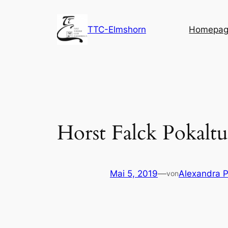
Zum
Inhalt
TTC-Elmshorn
Homepage
springen
Horst Falck Pokaltu
Mai 5, 2019
—
Alexandra P
von