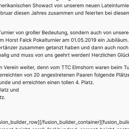
merikanischen Showact von unserem neuen Lateinturn
ebruar diesen Jahres zusammen und feierten bei diesem A
s Turnier von großer Bedeutung, sondern auch von uns
im Horst Falck Pokalturnier am 01.05.2019 ein Jubiläum
niertänzer zusammen getanzt haben und dann auch noch
malig und muss von uns geehrt werden! Herzlichen Glüc
ren Verein weiter, denn vom TTC Elmshorn waren beim Tu
erreichten von 20 angestretenen Paaren folgende Plätz
nde und erreichten einen tollen 4. Platz.
latz und
tz.
usion_builder_row][/fusion_builder_container][fusion_bu