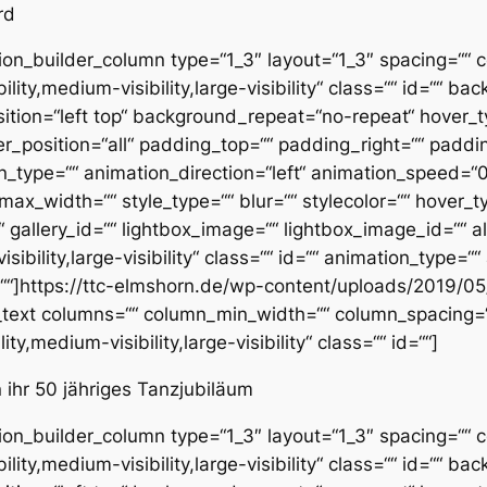
rd
ion_builder_column type=“1_3″ layout=“1_3″ spacing=““ ce
lity,medium-visibility,large-visibility“ class=““ id=““ 
ion=“left top“ background_repeat=“no-repeat“ hover_t
er_position=“all“ padding_top=““ padding_right=““ padd
_type=““ animation_direction=“left“ animation_speed=“0.
ax_width=““ style_type=““ blur=““ stylecolor=““ hover_t
gallery_id=““ lightbox_image=““ lightbox_image_id=““ alt=
ibility,large-visibility“ class=““ id=““ animation_type=““
=““]https://ttc-elmshorn.de/wp-content/uploads/2019
_text columns=““ column_min_width=““ column_spacing=““ 
ty,medium-visibility,large-visibility“ class=““ id=““]
ihr 50 jähriges Tanzjubiläum
ion_builder_column type=“1_3″ layout=“1_3″ spacing=““ ce
lity,medium-visibility,large-visibility“ class=““ id=““ 