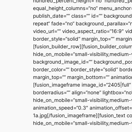
hundred_percent_height=“no“ hundred_per
equal_height_columns=“no“ menu_anchor=““ 
publish_date=““ class=““ id=““ backgrou
repeat“ fade=“no“ background_parallax=“
video_url=““ video_aspect_ratio=“16:9″ v
border_style=“solid“ margin_top=““ margi
[fusion_builder_row][fusion_builder_colum
hide_on_mobile=“small-visibility,medium-vi
background_image_id=““ background_posit
border_color=““ border_style=“solid“ bord
margin_top=““ margin_bottom=““ animation
[fusion_imageframe image_id=“2405|full“ m
borderradius=““ align=“none“ lightbox=“no“ 
hide_on_mobile=“small-visibility,medium-vis
animation_speed=“0.3″ animation_offset=
1a.jpg[/fusion_imageframe][fusion_text co
hide_on_mobile=“small-visibility,medium-visi