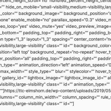
cent_height_scroll=“no“ hundred_percent_height_cente
hide_on_mobile=“small-visibility,medium-visibility,large
nd_color=““ background_image=““ background_position=“
none“ enable_mobile=“no“ parallax_speed=“0.3″ video_
ideo_loop=“yes“ video_mute=“yes“ video_preview_image=“
n_bottom=““ padding_top=““ padding_right=““ padding_b
n type=“1_3″ layout=“1_3″ spacing=““ center_content=“no“
sibility,large-visibility“ class=““ id=““ background_col
ion=“left top“ background_repeat=“no-repeat“ hover_t
er_position=“all“ padding_top=““ padding_right=““ padd
_type=““ animation_direction=“left“ animation_speed=“0.
ax_width=““ style_type=““ blur=““ stylecolor=““ hover_
gallery_id=““ lightbox_image=““ lightbox_image_id=““ alt=
ibility,large-visibility“ class=““ id=““ animation_type=““
““]https://ttc-elmshorn.de/wp-content/uploads/2019/0
lumns=““ column_min_width=““ column_spacing=““ rule_sty
bility,large-visibility“ class=““ id=““]