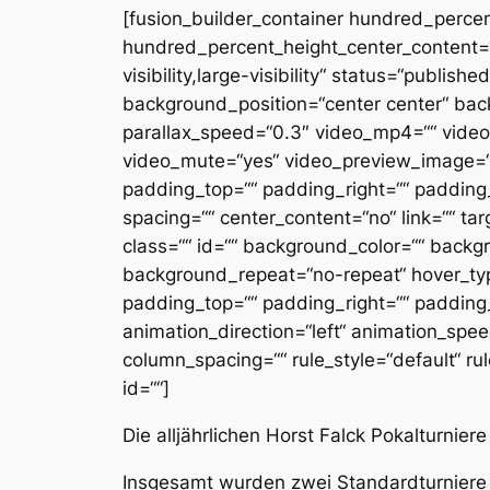
[fusion_builder_container hundred_perce
hundred_percent_height_center_content=“
visibility,large-visibility“ status=“publi
background_position=“center center“ ba
parallax_speed=“0.3″ video_mp4=““ video
video_mute=“yes“ video_preview_image=““ 
padding_top=““ padding_right=““ padding_
spacing=““ center_content=“no“ link=““ targ
class=““ id=““ background_color=““ back
background_repeat=“no-repeat“ hover_type
padding_top=““ padding_right=““ padding
animation_direction=“left“ animation_spe
column_spacing=““ rule_style=“default“ rule
id=““]
Die alljährlichen Horst Falck Pokalturnie
Insgesamt wurden zwei Standardturniere 