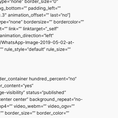
ype=“none“ border_size=“0″
ing_bottom=““ padding_left=““
3″ animation_offset=““ last=“no“]
ype=“none“ bordersize=““ bordercolor=““
““ link=““ linktarget=“_self“
 animation_direction=“left“
/05/WhatsApp-Image-2019-05-02-at-
rule_style=“default“ rule_size=““
ilder_container hundred_percent=“no“
r_content=“yes“
-visibility“ status=“published“
center center“ background_repeat=“no-
mp4=““ video_webm=““ video_ogv=““
“ border_size=““ border_color=““