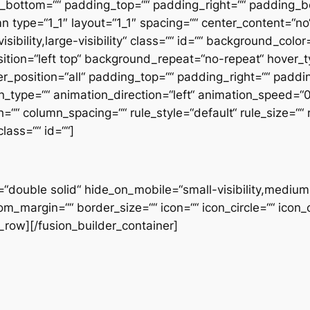
n_bottom=““ padding_top=““ padding_right=““ padding_b
 type=“1_1″ layout=“1_1″ spacing=““ center_content=“no“ 
sibility,large-visibility“ class=““ id=““ background_col
ion=“left top“ background_repeat=“no-repeat“ hover_t
er_position=“all“ padding_top=““ padding_right=““ padd
_type=““ animation_direction=“left“ animation_speed=“0.
““ column_spacing=““ rule_style=“default“ rule_size=““ 
class=““ id=““]
“double solid“ hide_on_mobile=“small-visibility,medium-vis
margin=““ border_size=““ icon=““ icon_circle=““ icon_c
r_row][/fusion_builder_container]