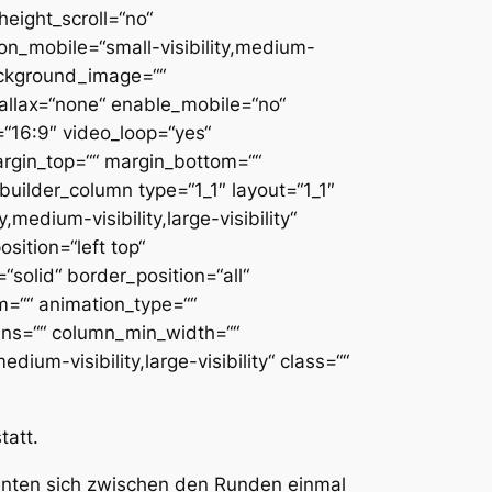
eight_scroll=“no“
n_mobile=“small-visibility,medium-
 background_image=““
allax=“none“ enable_mobile=“no“
“16:9″ video_loop=“yes“
argin_top=““ margin_bottom=““
uilder_column type=“1_1″ layout=“1_1″
medium-visibility,large-visibility“
ition=“left top“
solid“ border_position=“all“
m=““ animation_type=““
umns=““ column_min_width=““
dium-visibility,large-visibility“ class=““
tatt.
nnten sich zwischen den Runden einmal