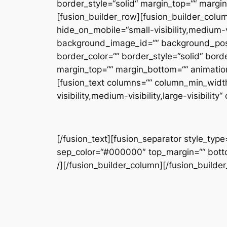
border_style=“solid“ margin_top=““ margi
[fusion_builder_row][fusion_builder_column
hide_on_mobile=“small-visibility,medium-vi
background_image_id=““ background_posit
border_color=““ border_style=“solid“ bord
margin_top=““ margin_bottom=““ animation
[fusion_text columns=““ column_min_width=
visibility,medium-visibility,large-visibility“ 
[/fusion_text][fusion_separator style_type=
sep_color=“#000000″ top_margin=““ bottom_
/][/fusion_builder_column][/fusion_builde