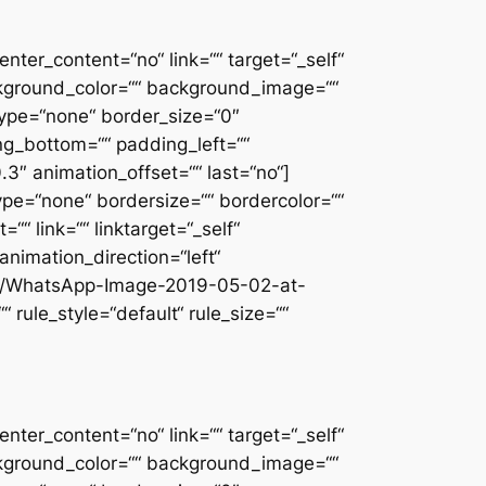
nter_content=“no“ link=““ target=“_self“
background_color=““ background_image=““
ype=“none“ border_size=“0″
ing_bottom=““ padding_left=““
3″ animation_offset=““ last=“no“]
ype=“none“ bordersize=““ bordercolor=““
““ link=““ linktarget=“_self“
 animation_direction=“left“
/05/WhatsApp-Image-2019-05-02-at-
rule_style=“default“ rule_size=““
nter_content=“no“ link=““ target=“_self“
background_color=““ background_image=““