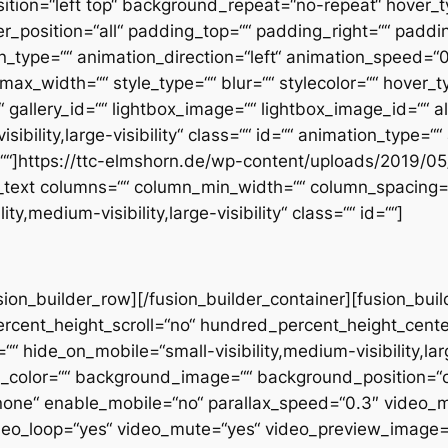
ion=“left top“ background_repeat=“no-repeat“ hover_t
er_position=“all“ padding_top=““ padding_right=““ padd
_type=““ animation_direction=“left“ animation_speed=“0.
ax_width=““ style_type=““ blur=““ stylecolor=““ hover_t
gallery_id=““ lightbox_image=““ lightbox_image_id=““ alt=
ibility,large-visibility“ class=““ id=““ animation_type=““
=““]https://ttc-elmshorn.de/wp-content/uploads/2019
_text columns=““ column_min_width=““ column_spacing=““ 
ty,medium-visibility,large-visibility“ class=““ id=““]
usion_builder_row][/fusion_builder_container][fusion_bu
cent_height_scroll=“no“ hundred_percent_height_cente
hide_on_mobile=“small-visibility,medium-visibility,large
nd_color=““ background_image=““ background_position=“
none“ enable_mobile=“no“ parallax_speed=“0.3″ video_
ideo_loop=“yes“ video_mute=“yes“ video_preview_image=“