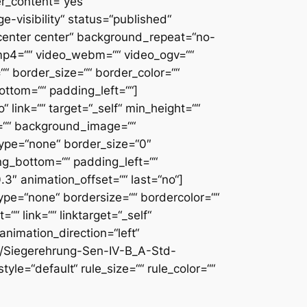
r_content=“yes“
-visibility“ status=“published“
center center“ background_repeat=“no-
mp4=““ video_webm=““ video_ogv=““
“ border_size=““ border_color=““
ottom=““ padding_left=““]
 link=““ target=“_self“ min_height=““
or=““ background_image=““
ype=“none“ border_size=“0″
ing_bottom=““ padding_left=““
3″ animation_offset=““ last=“no“]
type=“none“ bordersize=““ bordercolor=““
““ link=““ linktarget=“_self“
 animation_direction=“left“
5/Siegerehrung-Sen-IV-B_A-Std-
le=“default“ rule_size=““ rule_color=““