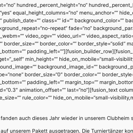
nt=“no“ hundred_percent_height=“no“ hundred_percent_h
yes“ equal_height_columns=“no“ menu_anchor=““ hide_o
shed“ publish_date=““ class=““ id=““ background_color=““
ckground_repeat=“no-repeat“ fade=“no“ background_par
_webm=““ video_ogv=““ video_url=““ video_aspect_ratio=
border_size=““ border_color=““ border_style=“solid“ m
bottom=““ padding_left=““][fusion_builder_row][fusion_b
et=“_self“ min_height=““ hide_on_mobile=“small-visibility,
ground_image=““ background_image_id=““ background_pos
=“none“ border_size=“0″ border_color=““ border_style=“
_bottom=““ padding_left=““ margin_top=““ margin_botto
ed=“0.3″ animation_offset=““ last=“no“][fusion_text col
_size=““ rule_color=““ hide_on_mobile=“small-visibility,me
re fanden auch dieses Jahr wieder in unserem Clubheim s
auf unserem Pakett ausgetragen. Die Turniertänzer ko