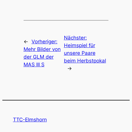
Nächster:
←
Vorheriger:
Heimspiel für
Mehr Bilder von
unsere Paare
der GLM der
beim Herbstpokal
MAS III S
→
TTC-Elmshorn